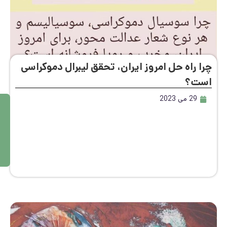
ا راه حل امروز ایران، تحقق لیبرال دموکراسی
ت؟
29 می 2023
م
ط
ال
ع
ه
بی
ش
تر