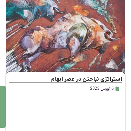
تراتژی نباختن در عصر ابهام
6 آوریل 2023
م
ط
ال
ع
ه
بی
ش
تر