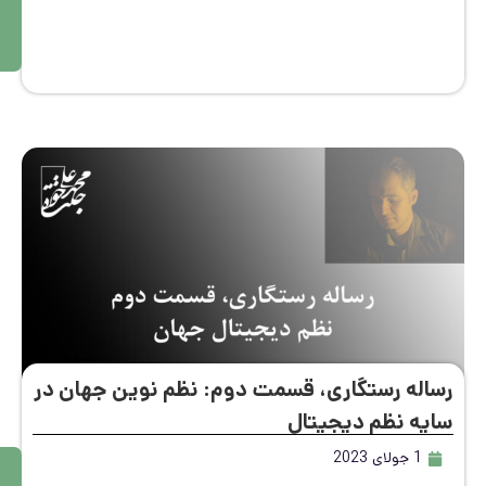
ه
بی
ش
تر
اله رستگاری، قسمت دوم: نظم نوین جهان در
یه نظم دیجیتال
1 جولای 2023
م
ط