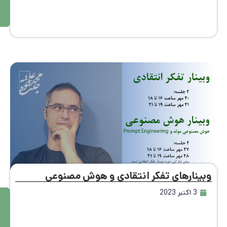
بی
ش
تر
ینارهای تفکر انتقادی و هوش مصنوعی
3 اکتبر 2023
م
ط
ال
ع