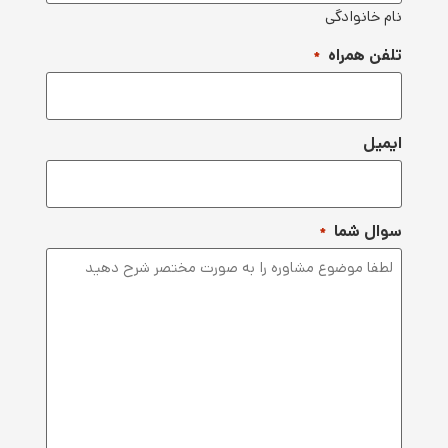
ام خانوادگی
لفن همراه
*
یمیل
وال شما
*