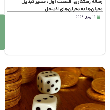
اله رستگاری، قسمت اول: مسیر تبدیل
ان‌ها به بحران‌های لاینحل
4 آوریل 2023
م
ط
ال
ع
ه
بی
ش
تر