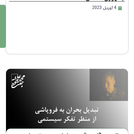
4 آوریل 2023
م
ط
ال
ع
ه
بی
ش
تر