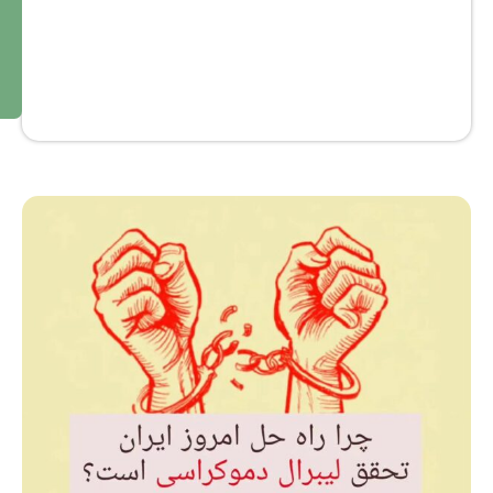
ال
ع
ه
بی
ش
تر