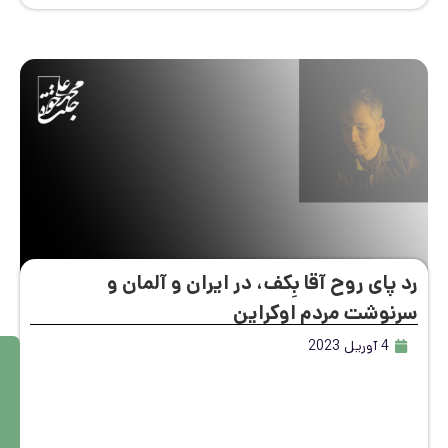
پای روح آقا بِکف، در ایران و آلمان و
نوشت مردم اوکراین
4 آوریل 2023
م
ط
ال
ع
ه
بی
ش