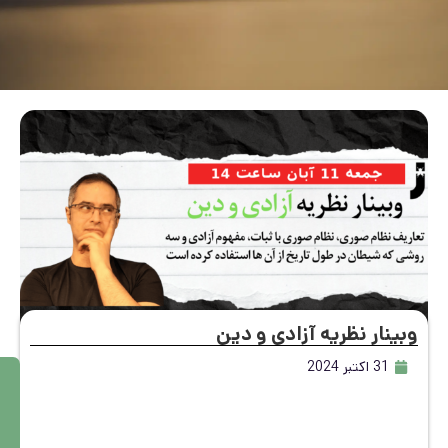
نار نظریه آزادی و دین
31 اکتبر 2024
م
ط
ال
ع
ه