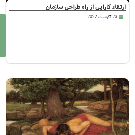
قاء کارایی از راه طراحی سازمان
23 آگوست 2022
م
ط
ال
ع
ه
بی
ش
تر