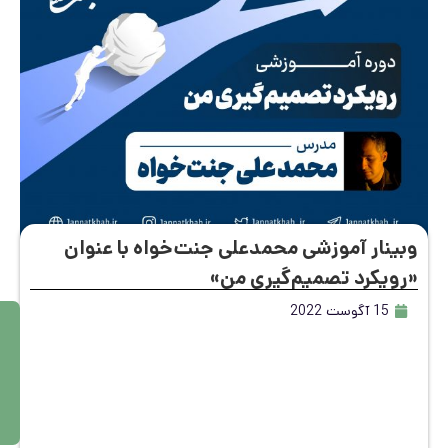
ینار آموزشی محمدعلی جنت‌خواه با عنوان
ویکرد تصمیم‌گیری من»
15 آگوست 2022
م
ط
ال
ع
ه
بی
ش
تر