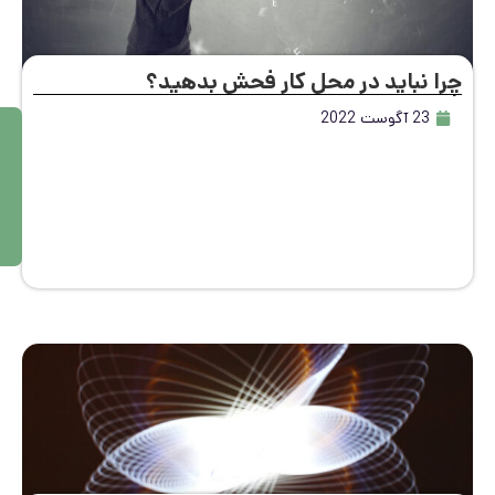
ا نباید در محل کار فحش بدهید؟
23 آگوست 2022
م
ط
ال
ع
ه
بی
ش
تر