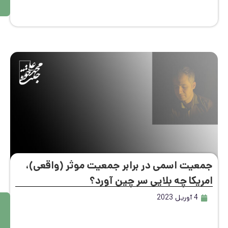
تر
عیت اسمی در برابر جمعیت موثر (واقعی)،
ریکا چه بلایی سر چین آورد؟
4 آوریل 2023
م
ط
ال
ع