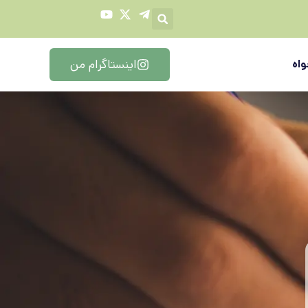
اینستاگرام من
اه