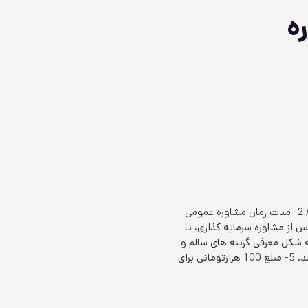
ه
1- در صورتی که نیازمند مشاوره در حوزه کسب و کار یا سرمایه گذاری نیستید، گزینه عمومی را انتخاب کنید. / 2- مدت زمان مشاوره عمومی
ت. پس از مشاوره سرمایه گذاری، تا
. / 4- مشاوره خرید زمین در گیلان به شکل معرفی گزینه های سالم و
بدون هیچ مشکل حقوقی و زیر قیمت بازار، و همراهی و اجرا از خرید تا سند و ساخت و فروش انجام خواهد شد. 5- مبلغ 100 هزارتومانی برای