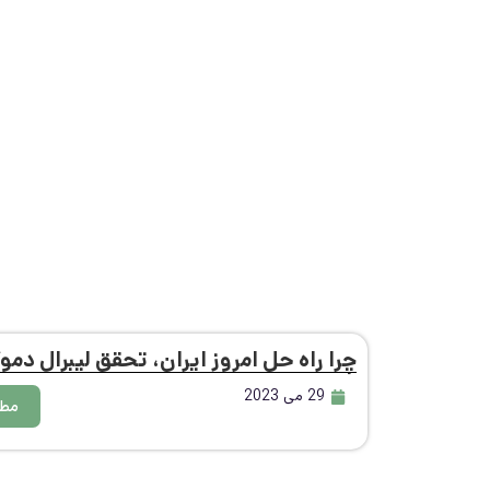
چرا راه حل امروز ایران، تحقق لیبرال د
29 می 2023
مطا